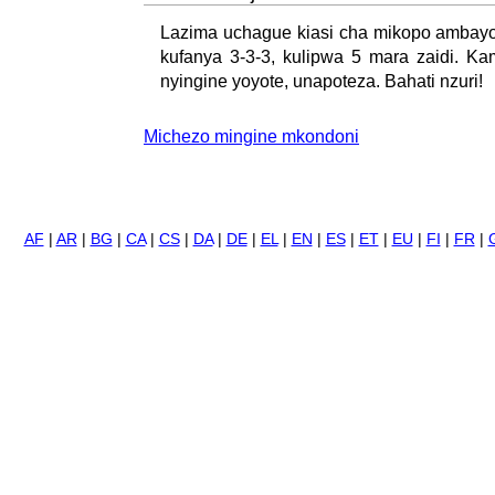
Lazima uchague kiasi cha mikopo ambayo
kufanya 3-3-3, kulipwa 5 mara zaidi. Ka
nyingine yoyote, unapoteza. Bahati nzuri!
Michezo mingine mkondoni
AF
|
AR
|
BG
|
CA
|
CS
|
DA
|
DE
|
EL
|
EN
|
ES
|
ET
|
EU
|
FI
|
FR
|