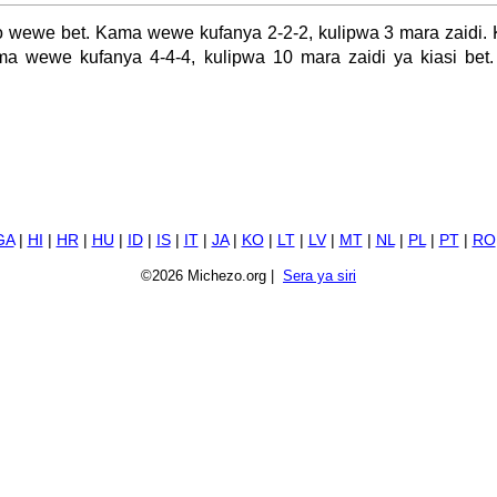
 wewe bet. Kama wewe kufanya 2-2-2, kulipwa 3 mara zaidi
ma wewe kufanya 4-4-4, kulipwa 10 mara zaidi ya kiasi bet.
GA
|
HI
|
HR
|
HU
|
ID
|
IS
|
IT
|
JA
|
KO
|
LT
|
LV
|
MT
|
NL
|
PL
|
PT
|
RO
©2026 Michezo.org |
Sera ya siri