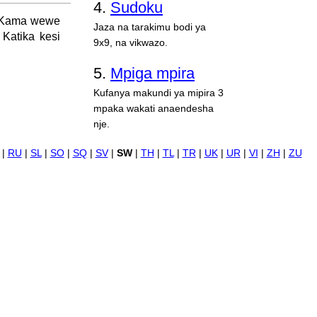
4.
Sudoku
. Kama wewe
Jaza na tarakimu bodi ya
 Katika kesi
9x9, na vikwazo.
5.
Mpiga mpira
Kufanya makundi ya mipira 3
mpaka wakati anaendesha
nje.
|
RU
|
SL
|
SO
|
SQ
|
SV
|
SW
|
TH
|
TL
|
TR
|
UK
|
UR
|
VI
|
ZH
|
ZU