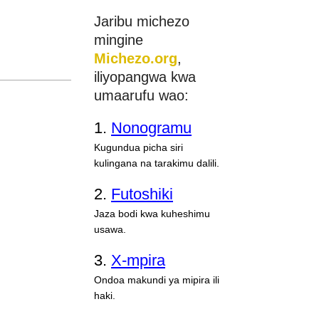
Jaribu michezo
mingine
Michezo.org
,
iliyopangwa kwa
umaarufu wao:
1.
Nonogramu
Kugundua picha siri
kulingana na tarakimu dalili.
2.
Futoshiki
Jaza bodi kwa kuheshimu
usawa.
3.
X-mpira
Ondoa makundi ya mipira ili
haki.